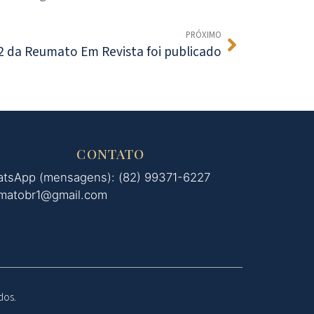
PRÓXIMO
 da Reumato Em Revista foi publicado
CONTATO
tsApp (mensagens): (82) 99371-6227
matobr1@gmail.com
dos.