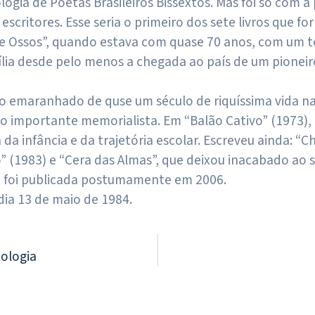
ogia de Poetas Brasileiros Bissextos. Mas foi só com a
scritores. Esse seria o primeiro dos sete livros que fo
de Ossos”, quando estava com quase 70 anos, com um to
lia desde pelo menos a chegada ao país de um pioneiro
o emaranhado de quse um século de riquíssima vida n
mo importante memorialista. Em “Balão Cativo” (1973)
a da infância e da trajetória escolar. Escreveu ainda: “C
to” (1983) e “Cera das Almas”, que deixou inacabado ao 
a foi publicada postumamente em 2006.
dia 13 de maio de 1984.
tologia