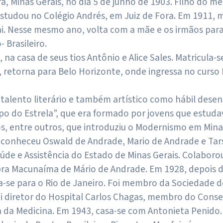
a, Minas Gerais, no dia 5 de junho de 1903. Filho do m
studou no Colégio Andrés, em Juiz de Fora. Em 1911, m
 pai. Nesse mesmo ano, volta com a mãe e os irmãos par
 Brasileiro.
, na casa de seus tios Antônio e Alice Sales. Matricul
, retorna para Belo Horizonte, onde ingressa no curso
talento literário e também artístico como hábil desen
po do Estrela”, que era formado por jovens que estu
 entre outros, que introduziu o Modernismo em Minas
 conheceu Oswald de Andrade, Mario de Andrade e Tars
úde e Assistência do Estado de Minas Gerais. Colaboro
bra Macunaíma de Mário de Andrade. Em 1928, depois d
se para o Rio de Janeiro. Foi membro da Sociedade de 
foi diretor do Hospital Carlos Chagas, membro do Consel
ia da Medicina. Em 1943, casa-se com Antonieta Penido