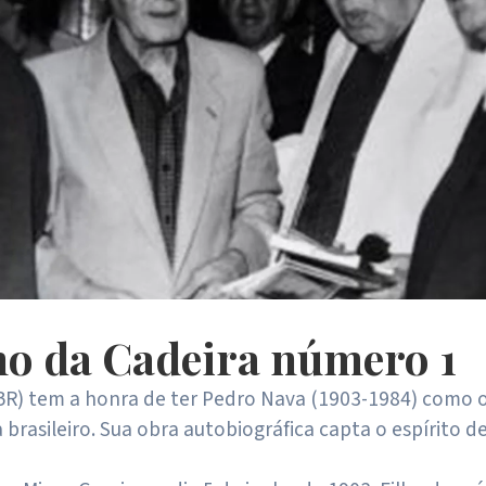
no da Cadeira número 1
BR) tem a honra de ter Pedro Nava (1903-1984) como o 
brasileiro. Sua obra autobiográfica capta o espírito d