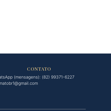
CONTATO
tsApp (mensagens): (82) 99371-6227
matobr1@gmail.com