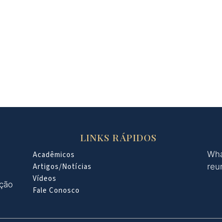
LINKS RÁPIDOS
Wha
Acadêmicos
Artigos/Notícias
reu
Vídeos
oção
Fale Conosco