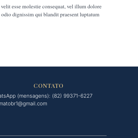
 velit esse molestie consequat, vel illum dolore
to odio dignissim qui blandit praesent luptatum
CONTATO
tsApp (mensagens): (82) 99371-6227
matobr1@gmail.com