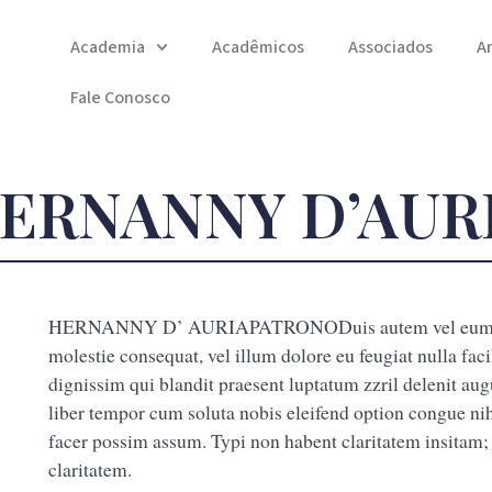
Academia
Acadêmicos
Associados
A
Fale Conosco
ERNANNY D’AUR
HERNANNY D’ AURIAPATRONODuis autem vel eum iriure 
molestie consequat, vel illum dolore eu feugiat nulla faci
dignissim qui blandit praesent luptatum zzril delenit augu
liber tempor cum soluta nobis eleifend option congue n
facer possim assum. Typi non habent claritatem insitam; e
claritatem.