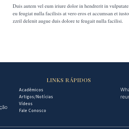
Duis autem vel eum iriure dolor in hendrerit in vulputate
eu feugiat nulla facilisis at vero eros et accumsan et ius
zzril delenit augue duis dolore te feugait nulla facilisi.
LINKS RÁPIDOS
Wha
Acadêmicos
Artigos/Notícias
reu
Vídeos
oção
Fale Conosco