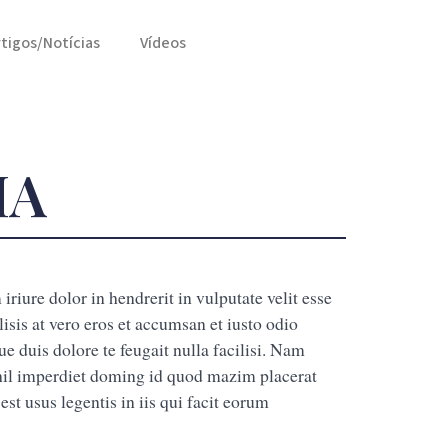
rtigos/Notícias
Vídeos
IA
dolor in hendrerit in vulputate velit esse
lisis at vero eros et accumsan et iusto odio
e duis dolore te feugait nulla facilisi. Nam
ihil imperdiet doming id quod mazim placerat
st usus legentis in iis qui facit eorum