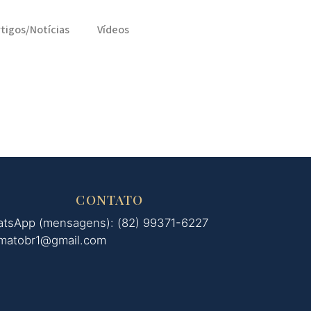
rtigos/Notícias
Vídeos
CONTATO
tsApp (mensagens): (82) 99371-6227
matobr1@gmail.com