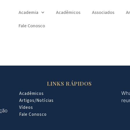
Academia
Acadêmicos
Associados
A
Fale Conosco
LINKS RÁPIDOS
Wha
Acadêmicos
Artigos/Notícias
reu
Vídeos
oção
Fale Conosco