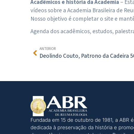
Acadêmicos e história da Academia
– Est
vídeos sobre a Academia Brasileira de Re
Nosso objetivo é completar o site e mantê
Agenda dos acadêmicos, estudos, palestra
ANTERIOR
Deolindo Couto, Patrono da Cadeira 5
Fundada em 15 de outubro de 1981, a ABR é
dedicada à preservação da história e prom