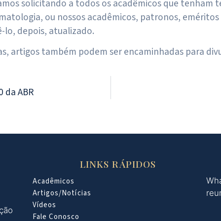
amos solicitando a todos os acadêmicos que tenham te
umatologia, ou nossos acadêmicos, patronos, eméritos
-lo, depois, atualizado.
s, artigos também podem ser encaminhadas para divulg
0 da ABR
LINKS RÁPIDOS
Wha
Acadêmicos
Artigos/Notícias
reu
Vídeos
oção
Fale Conosco