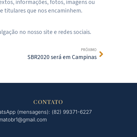
xtos, informações, fotos, imagens ou
 e titulares que nos encaminhem.
ação no nosso site e redes sociais.
PRÓXIMO
SBR2020 será em Campinas
CONTATO
tsApp (mensagens): (82) 99371-6227
matobr1@gmail.com